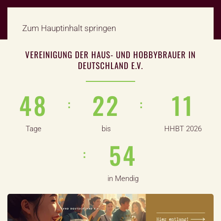
Zum Hauptinhalt springen
VEREINIGUNG DER HAUS- UND HOBBYBRAUER IN
DEUTSCHLAND E.V.
4
8
2
2
1
1
:
:
Tage
bis
HHBT 2026
5
3
:
in Mendig