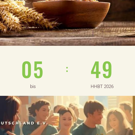
0
5
4
9
:
:
bis
HHBT 2026