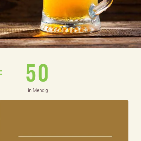
4
9
:
in Mendig