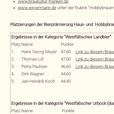
www.braukultur-franken.de
www.weyermann.de
unter der Rubrik "Hobbybraue
Platzierungen der Bierprämierung Haus- und Hobbybr
Ergebnisse in der Kategorie "Westfälisches Landbier"
Platz
Name
Punkte
1.
Hans Georg Meyer
47,60
Link zu diesem Brau
2.
Thomas Lill
47,00
Link zu diesem Brau
3.
Petra Paulsen
46,60
Link zu diesem Brau
4.
Dirk Wagner
44,60
5.
Jan-Hendrik Koch
44,40
Ergebnisse in der Kategorie "Westfälischer Urbock (du
Platz
Name
Punkte