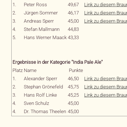
1.
Peter Ross
49,67
Link zu diesem Brau
2.
Jürgen Sommer
46,17
Link zu diesem Brau
3.
Andreas Sperr
45,00
Link zu diesem Brau
4.
Stefan Mallmann
44,83
5.
Hans Werner Maack
43,33
Ergebnisse in der Kategorie "India Pale Ale"
Platz
Name
Punkte
1.
Alexander Sperr
46,50
Link zu diesem Brau
2.
Stephan Grönefeld
45,75
Link zu diesem Brau
3.
Hans Rolf Linke
45,25
Link zu diesem Brau
4.
Sven Schulz
45,00
4.
Dr. Thomas Theelen
45,00