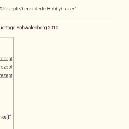
r&Rezepte/begeisterte Hobbybrauer"
auertage Schwalenberg 2010
rezept
rezept
rezept
nkel)"